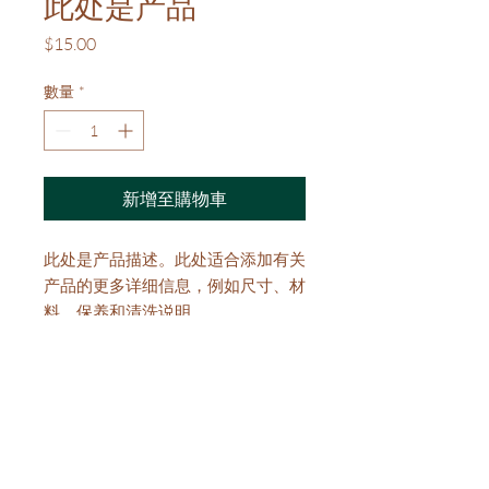
此处是产品
價
$15.00
格
數量
*
新增至購物車
此处是产品描述。此处适合添加有关
产品的更多详细信息，例如尺寸、材
料、保养和清洗说明。
产品信息
此处是产品详情。此处适合添加有关产
退货与退款政策
品的更多信息，例如尺寸、材料、保养
和清洗说明。另外，也可在此处描述产
此处是退货与退款政策。此处适合向客