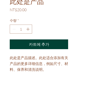
此处是产品
가
NT$20.00
격
수량
*
카트에 추가
此处是产品描述。此处适合添加有关
产品的更多详细信息，例如尺寸、材
料、保养和清洗说明。
产品信息
此处是产品详情。此处适合添加有关产
退货与退款政策
品的更多信息，例如尺寸、材料、保养
和清洗说明。另外，也可在此处描述产
此处是退货与退款政策。此处适合向客